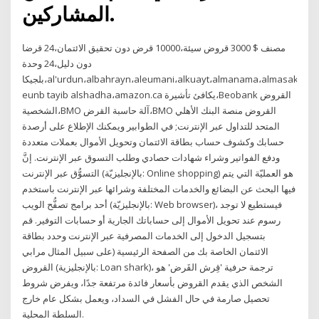
المشاركين.
مصنف $ 3000 قروض سيئة،10000 قرض دون تحقيق الائتمان،24 قرضا
دون دليل،24 وحدة
بلجيكا،al'urdun،albahrayn،aleumani،alkuayt،almanama،almasakaat
eunb tayib alshadha،amazon.ca يكافئ تأشيرة،Beobank القروض
الشخصية،BMO آلة حاسبة القرض،BMO القروض منصة البنك الأهلي
المتحد للتداول عبر الإنترنت; في الطوابير ويمكنك الإطلاع على أرصدة
حسابك وكشوف حساب بطاقة الائتمان وتحويل الأموال بعملات متعددة
ودفع الفواتير وشراء شهادات حصادي وطلب التسوق عبر الإنترنت. إنَّ
التسوُّق عبر الإنترنت (بالإنجليزيّة: Online shopping) هو العمليّة التي يتم
فيها البحث عن البضائع والخدمات المختلفة وشرائها عبر الإنترنت باستخدم
أحد برامج تصفُّح الويب (بالإنجليزيّة: Web browser)، فيستطيع لا توجد
رسوم عند تحويل الأموال إلى حساباتك الجارية أو حسابات التوفير. قم
بتسجيل الدخول إلى الخدمات المصرفية عبر الإنترنت وحدد بطاقة
الائتمان الخاصة بك من الصفحة الرئيسية (على سبيل المثال مرابي
القروض (بالإنجليزية: Loan shark)، ترجمة حرفية 'قِرش القَرض'‏ هو
الشخص الذي يقدم القروض بأسعار فائدة مرتفعة جدًا، ويفرض شروط
تحصيل صارمة في حال الفشل في السداد، ويعمل بشكل عام خارج
السلطة المحلية.