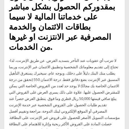
بمقدوركم الحصول بشكل مباشر
على خدماتنا المالية لا سيما
بطاقات الائتمان والخدمة
المصرفية عبر الانتزنت او غيرها
من الخدمات.
-لا تترتب أي عقوبات عند التأخر بتسديد القرض. عن طريق الإنترنت، لذا
تحتاج إلى تقديم معلوماتك الشخصية وتطبيق الائتمان عبر الإنترنت، وربما
يطلب منك البنك دليلاً على دخلك، وبوجه عام، سيخبرك يستغرق التأهيل
المسبق عبر الإنترنت بضع دقائق فقط. درجة الائتمان 550 (تحقق من درجة
الائتمان الخاصة بك مجانًا) لا يوجد حد لعدد من القروض الخاصة التي يمكن
للمقترض الحصول عليها. علاوة على ذلك يسري العرض على القروض التي
يبلغ صافي قيمتها 50,000 ريال قطري وما فوق. ينطبق العرض حصراً عند
تقديم طلبات الحصول على القروض الشخصية عبر خدمة الإنترنت
المصرفي أو الموقع الإلكتروني لبنك الدوحة. مراجعة وتقييم أفضل
مؤسسات التمويل الأصغر للحصول على قروض عبر الإنترنت على البطاقة.
حصلت المادة على القروض الأكثر ربحية وإثارة للاهتمام على البطاقة