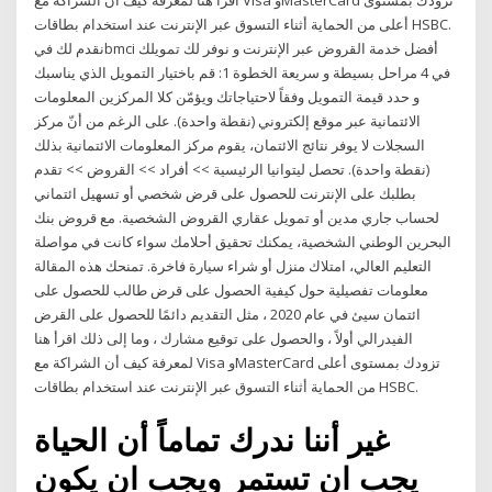
اقرأ هنا لمعرفة كيف أن الشراكة مع Visa وMasterCard تزودك بمستوى
أعلى من الحماية أثناء التسوق عبر الإنترنت عند استخدام بطاقات HSBC.
نقدم لك فيbmci أفضل خدمة القروض عبر الإنترنت و نوفر لك تمويلك
في 4 مراحل بسيطة و سريعة الخطوة 1: قم باختيار التمويل الذي يناسبك
و حدد قيمة التمويل وفقاً لاحتياجاتك ويؤمّن كلا المركزين المعلومات
الائتمانية عبر موقع إلكتروني (نقطة واحدة). على الرغم من أنّ مركز
السجلات لا يوفر نتائج الائتمان، يقوم مركز المعلومات الائتمانية بذلك
(نقطة واحدة). تحصل ليتوانيا الرئيسية >> أفراد >> القروض >> تقدم
بطلبك على الإنترنت للحصول على قرض شخصي أو تسهيل ائتماني
لحساب جاري مدين أو تمويل عقاري القروض الشخصية. مع قروض بنك
البحرين الوطني الشخصية، يمكنك تحقيق أحلامك سواء كانت في مواصلة
التعليم العالي، امتلاك منزل أو شراء سيارة فاخرة. تمنحك هذه المقالة
معلومات تفصيلية حول كيفية الحصول على قرض طالب للحصول على
ائتمان سيئ في عام 2020 ، مثل التقديم دائمًا للحصول على القرض
الفيدرالي أولاً ، والحصول على توقيع مشارك ، وما إلى ذلك اقرأ هنا
لمعرفة كيف أن الشراكة مع Visa وMasterCard تزودك بمستوى أعلى
من الحماية أثناء التسوق عبر الإنترنت عند استخدام بطاقات HSBC.
غير أننا ندرك تماماً أن الحياة
يجب ان تستمر ويجب ان يكون