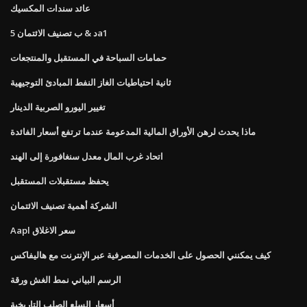
عائد سندات المكسيك
د & ب تصنيف الائتمان 5a1
حمامات السباحة في المستقبل والمنتجعات
ثانية احتياطيات الغاز النفط المبادئ التوجيهية
تغيير اليورو الصربية الدينار
ماذا يحدث لرهن الأوراق المالية المدعومة عندما ترتفع أسعار الفائدة
اتحاد غرب المال معدل سنغافورة إلى الهند
يحفظ مستقبلات المستقبل
الشركة أهمية تصنيف الائتمان
Aapl سعر الاغلاق
كيف يمكنني الحصول على الخدمات المصرفية عبر الإنترنت مع هاليفاكس
الرسم البياني نمط الغش ورقة
أسعار السلع الصلب التاريخية