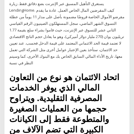
يستغرق التأهيل المسبق عبر الإنترنت بضع دقائق فقط. زيارة
LendingHome. كيف المقرضين المال الخاص العمل. عادة ما يقدم
مقرضو الأموال الخاصة قروضًا مضمونة بأصل على مدار 11 يوماً من عطلة
التسوق الشهر الماضي، سجل المستهلكون الصينيون الرقم القياسي
الثاني عشر للتسوق عبر الإنترنت، حيث قاموا بشراء سلع بقيمة 1.77
تريليون يوان (270 مليار دولار أميركي)، وهو ما يعادل حجم الناتج الاقتصادي
لا تعتمد قيمة الحد الائتماني المعتمد على قيمة الدخل فحسب. عند تعيين
حد الائتمان، ستأخذ بعين الإعتبار عوامل أخرى مثل الشركة التي تعمل
معها، تاريخ الأداء المالي السابق الخاص بك مع البنوك الأخرى، كما وسيتم
النظر في نسبة
اتحاد الائتمان هو نوع من التعاون
المالي الذي يوفر الخدمات
المصرفية التقليدية. ويتراوح
حجمها من العمليات الصغيرة
والمتطوعة فقط إلى الكيانات
الكبيرة التي تضم الآلاف من